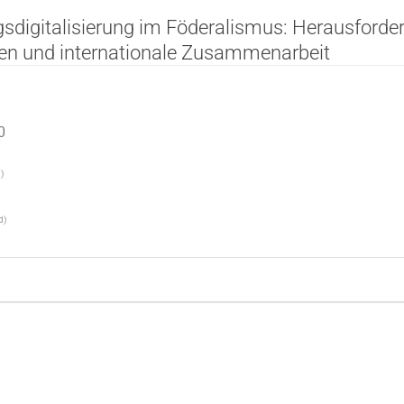
gsdigitalisierung im Föderalismus: Herausforde
en und internationale Zusammenarbeit
0
d
)
d
)