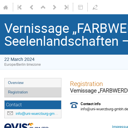
Vernissage „FARBW
Seelenlandschaften 
22 March 2024
Europe/Berlin timezone
Event
Registration
Overview
menu
Vernissage „FARBWERDU
Registration
Contact info
Contact
info@uni-wuerzburg-gmbh.d
info@uni-wuerzburg-gmbh.de
Impress