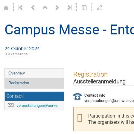
Campus Messe - Entd
24 October 2024
UTC timezone
Event
Registration
Overview
menu
Ausstelleranmeldung
Registration
Contact info
Contact
veranstaltungen@uni-wuerzb
veranstaltungen@uni-wuerzburg-gmbh.de
Participation in this 
The organisers will h