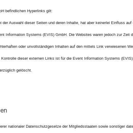
H befindlichen Hyperlinks gilt:
 Auswahl dieser Seiten und deren Inhalte, hat aber keinerlei Einfluss auf di
nt Information Systems (EVIS) GmbH. Die Websites waren jedoch zur Zeit der V
lerhaften oder unvollständigen Inhalten auf den mittels Link verwiesenen W
ge Kontrolle dieser externen Links ist für die Event Information Systems (EV
rzüglich gelöscht.
hen
rer nationaler Datenschutzgesetze der Mitgliedsstaaten sowie sonstiger dat