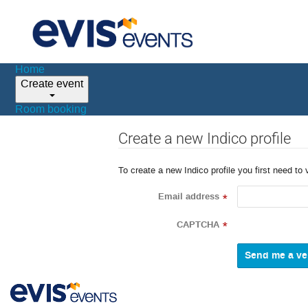
Home
Create event
Room booking
Create a new Indico profile
To create a new Indico profile you first need to 
Email address
*
CAPTCHA
*