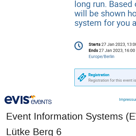
long run. Based 
will be shown ho
system for you 
Conference
Starts
27 Jan 2023, 13:0
Date/Time
information
Ends
27 Jan 2023, 16:00
All
Europe/Berlin
times
are
in
Registration
Registration for this event i
Europe/Berlin
Impress
Event Information Systems 
Lütke Berg 6