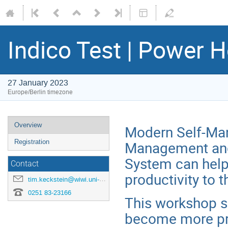
Indico Test | Power 
27 January 2023
Europe/Berlin timezone
Event
Overview
Modern Self-Ma
menu
Management and 
Registration
System can help
Contact
productivity to t
tim.keckstein@wiwi.uni-muenster.de
0251 83-23166
This workshop s
become more pro