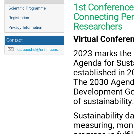
menu
1st Conference
Scientific Programme
Connecting Per
Registration
Researchers
Privacy Information
Virtual Confere
Contact
lea.puechel@uni-muenster.de
2023 marks the 
Agenda for Sust
established in 
The 2030 Agenda 
Development Goa
of sustainabilit
Sustainability d
measuring, moni