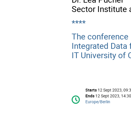
Sector Institute 
****
The conference i
Integrated Data 
IT University of
Conference
Starts
12 Sept 2023, 09:
information
Ends
12 Sept 2023, 14:3
Date/Time
All
Europe/Berlin
times
are
in
Europe/Berlin