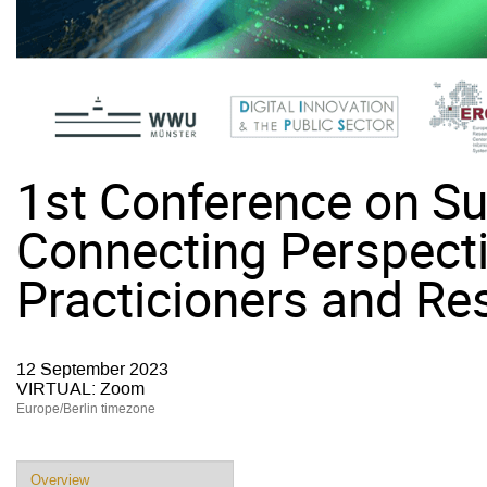
1st Conference on Sus
Connecting Perspect
Practicioners and Re
12 September 2023
VIRTUAL: Zoom
Europe/Berlin timezone
Event
Overview