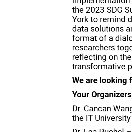
the
2023 SDG S
York to remind d
data solutions 
format of a dial
researchers toget
reflecting on th
transformative p
We are looking f
Your Organizers
Dr. Cancan Wang
the IT Universi
Dr. Lea Püchel –