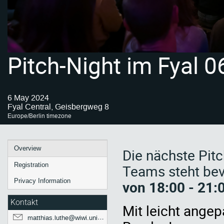
Pitch-Night im Fyal 0
6 May 2024
Fyal Central, Geisbergweg 8
Europe/Berlin timezone
Event
Overview
Die nächste Pitc
menu
Registration
Teams steht be
Privacy Information
von 18:00 - 21:
Kontakt
Mit leicht ange
matthias.luthe@wiwi.uni-muenster.de