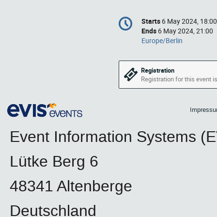
Conference
Starts
6 May 2024, 18:00
Date/Time
information
Ends
6 May 2024, 21:00
All
Europe/Berlin
times
are
in
Registration
Europe/Berlin
Registration for this event i
Impress
Event Information Systems 
Lütke Berg 6
48341 Altenberge
Deutschland