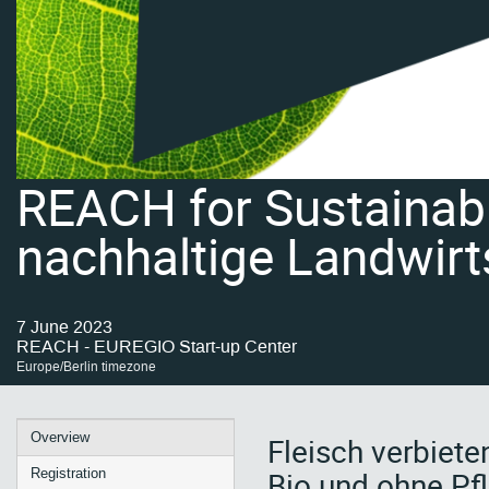
REACH for Sustainabil
nachhaltige Landwirt
7 June 2023
REACH - EUREGIO Start-up Center
Europe/Berlin timezone
Event
Overview
Fleisch verbiete
menu
Bio und ohne Pf
Registration