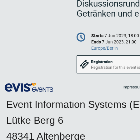
Diskussionsrund
Getränken und e
Conference
Starts
7 Jun 2023, 18:00
Date/Time
information
Ends
7 Jun 2023, 21:00
All
Europe/Berlin
times
are
Registration
in
Registration for this event i
Europe/Berlin
Impress
Event Information Systems 
Lütke Berg 6
48341 Altenberge