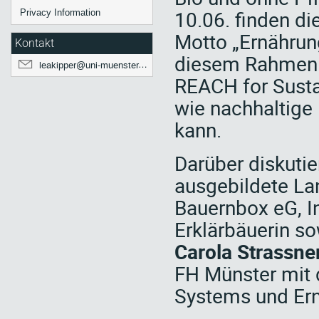
10.06. finden di
Privacy Information
Motto „Ernährun
Kontakt
diesem Rahmen w
leakipper@uni-muenster.de
REACH for Sustai
wie nachhaltige
kann.
Darüber diskuti
ausgebildete La
Bauernbox eG, I
Erklärbäuerin so
Carola Strassne
FH Münster mit
Systems und Er