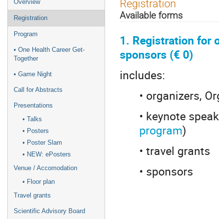
Event
Registration
Overview
menu
Available forms
Registration
Program
1. Registration for
• One Health Career Get-
sponsors (€ 0)
Together
includes:
• Game Night
Call for Abstracts
• organizers, O
Presentations
• keynote speak
• Talks
program
)
• Posters
• Poster Slam
• travel grants
• NEW: ePosters
• sponsors
Venue / Accomodation
• Floor plan
Travel grants
Scientific Advisory Board