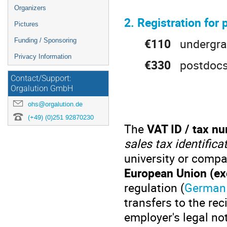
Organizers
2. Registration for
Pictures
€110
undergrad
Funding / Sponsoring
Privacy Information
€330
postdocs, 
Contact/Support:
Orgalution GmbH
ohs@orgalution.de
(+49) (0)251 92870230
The
VAT ID / tax n
sales tax identific
university or comp
European Union (e
regulation (
German 
transfers to the reci
employer's legal not